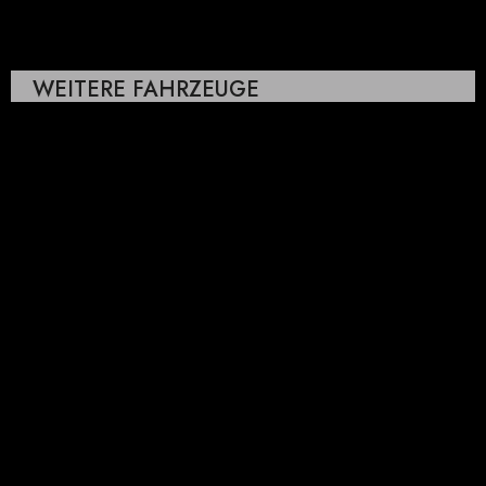
WEITERE FAHRZEUGE
MERCEDES G-KLASSE G500
WIR SIND 24 STUNDEN FÜR SIE ERREICHBAR
TERMIN ANFRAGEN