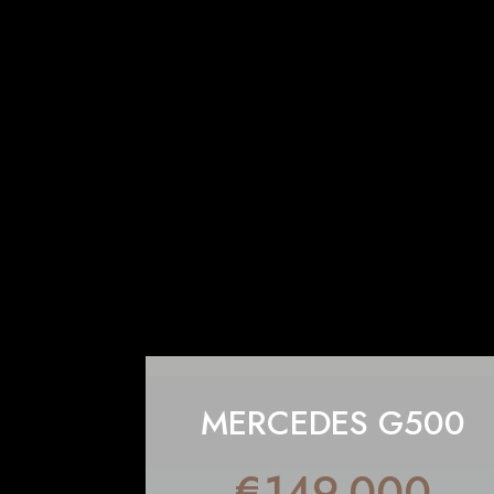
MERCEDES G500
€
149.000