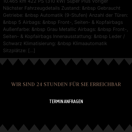
10.465 km 422 PS (310 kW) Super Plus Voriger
Nächster Fahrzeugdetails Zustand: &nbsp Gebraucht
Getriebe: &nbsp Automatik (9-Stufen) Anzahl der Türen:
&nbsp 5 Airbags: &nbsp Front-, Seiten- & Kopfairbags
Außenfarbe: &nbsp Grau Metallic Airbags: &nbsp Front-,
Seiten- & Kopfairbags Innenausstattung: &nbsp Leder /
Schwarz Klimatisierung: &nbsp Klimaautomatik
Sitzplätze: […]
WIR SIND 24 STUNDEN FÜR SIE ERREICHBAR
TERMIN ANFRAGEN